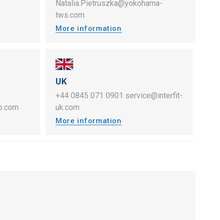
Natalia.Pietruszka@yokohama-
tws.com
More information
UK
+44 0845 071 0901
service@interfit-
up.com
uk.com
More information