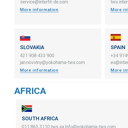
service@interfit-de.com
tws.inte
More information
More in
SLOVAKIA
SPAIN
421 908 433 900
+34 914
jan.novotny@yokohama-tws.com
es@inter
More information
More in
AFRICA
SOUTH AFRICA
011 865 3110
tws.sa.Info@yokohama-tws.com