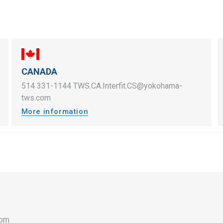
CANADA
514 331-1144
TWS.CA.Interfit.CS@yokohama-
tws.com
More information
com