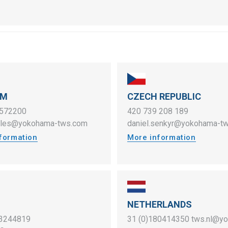
UM
CZECH REPUBLIC
2572200
420 739 208 189
sales@yokohama-tws.com
daniel.senkyr@yokohama-t
formation
More information
NETHERLANDS
3244819
31 (0)180414350
tws.nl@y