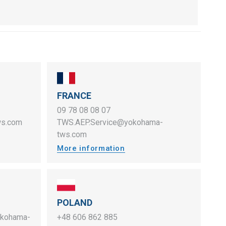
FRANCE
09 78 08 08 07
ws.com
TWS.AEP.Service@yokohama-
tws.com
More information
POLAND
okohama-
+48 606 862 885