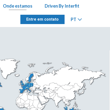
Onde estamos
Onde estamos
Driven By Interfit
Driven By Interfit
PT
PT
Entre em contato
Entre em contato