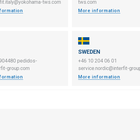
rfit.italy@yokohama-tws.com
tws.com
formation
More information
SWEDEN
904480
pedidos-
+46 10 204 06 01
fit-group.com
service.nordic@interfit-gro
formation
More information