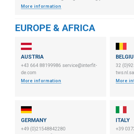
More information
EUROPE & AFRICA
AUSTRIA
BELGI
+43 664 88199986
service@interfit-
32 (0)9
de.com
tws.nl.
More information
More in
GERMANY
ITALY
+49 (0)21548842280
+39 037