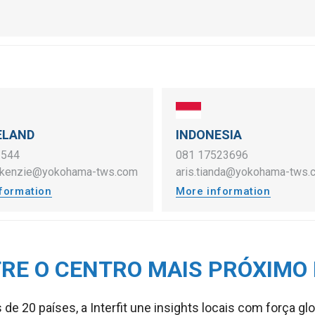
ELAND
INDONESIA
 544
081 17523696
ckenzie@yokohama-tws.com
aris.tianda@yokohama-tws.
formation
More information
RE O CENTRO MAIS PRÓXIMO 
 20 países, a Interfit une insights locais com força g