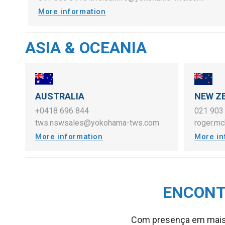
More information
ASIA & OCEANIA
AUSTRALIA
NEW Z
+0418 696 844
021 903
tws.nswsales@yokohama-tws.com
roger.m
More information
More in
ENCONT
Com presença em mais de