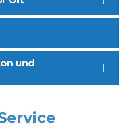
ion und
Service