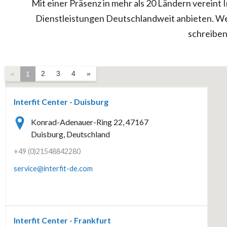
Mit einer Präsenz in mehr als 20 Ländern vereint 
Dienstleistungen Deutschlandweit anbieten. Wen
schreiben
«
2
3
4
»
1
Interfit Center - Duisburg
Konrad-Adenauer-Ring 22, 47167
Duisburg, Deutschland
+49 (0)21548842280
service@interfit-de.com
Interfit Center - Frankfurt