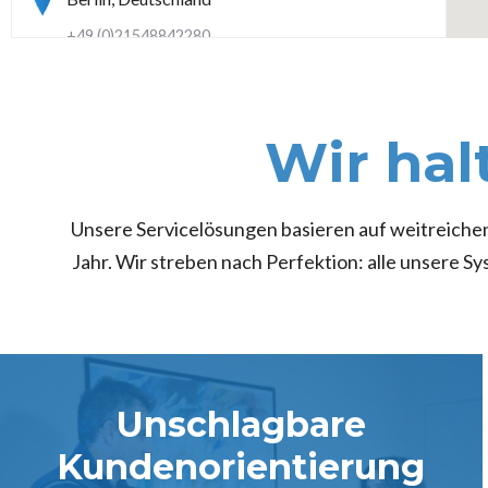
+49 (0)21548842280
service@interfit-de.com
Wir hal
Interfit Center - Mönchengladbach
Mönchengladbach, Deutschland
Unsere Servicelösungen basieren auf weitreichen
Jahr. Wir streben nach Perfektion: alle unsere S
+49 (0)21548842280
service@interfit-de.com
Unschlagbare
Kundenorientierung