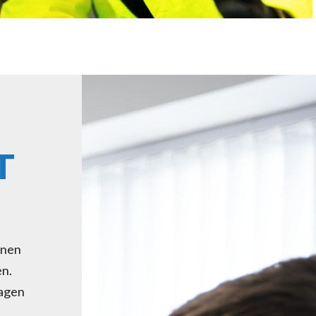
T
nnen
en.
tagen